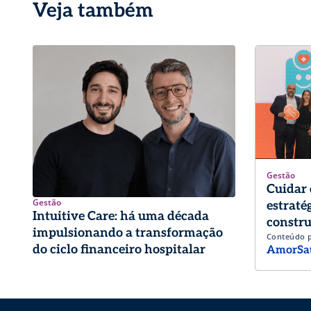
Veja também
Gestão
Cuidar 
Gestão
estraté
Intuitive Care: há uma década
constru
impulsionando a transformação
Conteúdo 
trabalh
do ciclo financeiro hospitalar
AmorSa