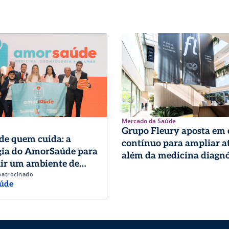
Mercado da Saúde
Grupo Fleury aposta em
de quem cuida: a
contínuo para ampliar a
gia do AmorSaúde para
além da medicina diagnó
ir um ambiente de
patrocinado
o de excelência
úde