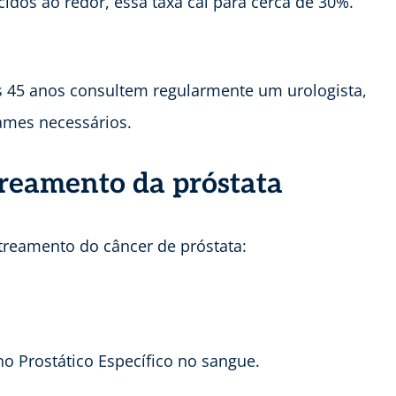
dos ao redor, essa taxa cai para cerca de 30%.
 45 anos consultem regularmente um urologista,
xames necessários.
treamento da próstata
streamento do câncer de próstata:
o Prostático Específico no sangue.