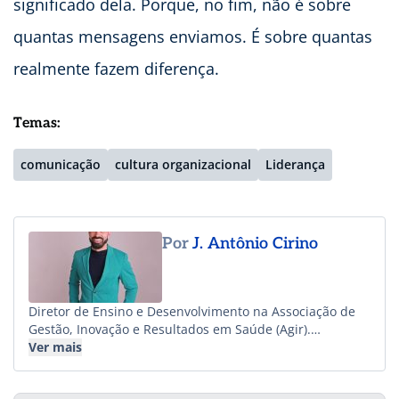
significado dela. Porque, no fim, não é sobre
quantas mensagens enviamos. É sobre quantas
realmente fazem diferença.
Temas:
comunicação
cultura organizacional
Liderança
Por
J. Antônio Cirino
Diretor de Ensino e Desenvolvimento na Associação de
Gestão, Inovação e Resultados em Saúde (Agir).
Comunicólogo, gestor de qualidade, professor e
Ver mais
pesquisador, atuando desde 2009 na área da saúde.
Especialização em Liderança Executiva em Saúde na