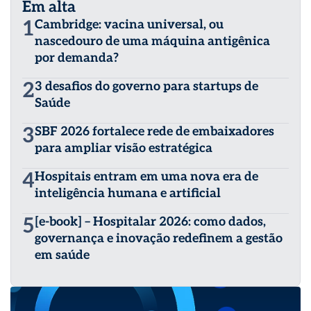
Em alta
SUPERA Parque para desenvolvimento de Startups da
Área da Saúde. Presidente da Comissão de Direito
1
Cambridge: vacina universal, ou
Regulatório Sanitário da 12ª Subseção da Ordem dos
nascedouro de uma máquina antigênica
Advogados do Brasil. Professor do Curso de Direito
por demanda?
Regulatório Sanitário da Escola Superior da Advocacia
(ESA) da 12ª Subseção da Ordem dos Advogados do
2
3 desafios do governo para startups de
Brasil.
Saúde
3
SBF 2026 fortalece rede de embaixadores
para ampliar visão estratégica
4
Hospitais entram em uma nova era de
inteligência humana e artificial
5
[e-book] – Hospitalar 2026: como dados,
governança e inovação redefinem a gestão
em saúde