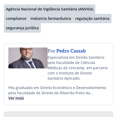
Agência Nacional de Vigilância Sanitária (ANVISA)
compliance
indústria farmacêutica
regulação sanitária
segurança jurídica
Por
Pedro Cassab
Especialista em Direito Sanitário
pela Faculdade de Ciências
Médicas da Unicamp, em parceria
com o Instituto de Direito
Sanitário Aplicado.
Pós-graduado em Direito Econômico e Desenvolvimento
pela Faculdade de Direito de Ribeirão Preto da
Universidade de São Paulo (USP). Membro Efetivo
Ver mais
Regional da Comissão Especial de Direito da
Concorrência e Regulação Econômica da Ordem dos
Advogados do Brasil, Seção de São Paulo. Mentor na